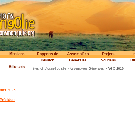
Missions
Rapports de
Assemblées
Projets
I
mission
Générales
Soutiens
Bil
Billetterie
êtes ici :
Accueil du site
>
Assemblées Générales
>
AGO 2026
vrier 2026
 Président