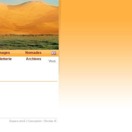
mages
Nomades
letterie
Archives
Vous
Espace privé
| Conception :
Nicolas N.