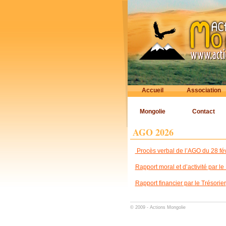
Accueil
Association
Mongolie
Contact
AGO 2026
Procès verbal de l’AGO du 28 fé
Rapport moral et d’activité par le
Rapport financier par le Trésorier
© 2009 -
Actions Mongolie