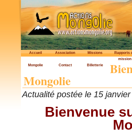
Accueil
Association
Missions
Rapports 
mission
Bien
Mongolie
Contact
Billetterie
Mongolie
Actualité postée le 15 janvier
Bienvenue sur
Mo